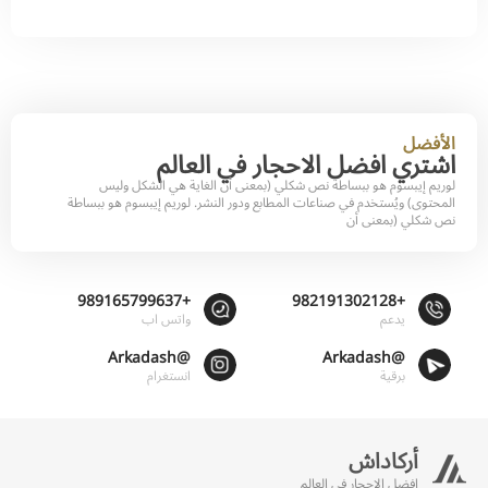
الأفضل
اشتري افضل الاحجار في العالم
لوريم إيبسوم هو ببساطة نص شكلي (بمعنى أن الغاية هي الشكل وليس
المحتوى) ويُستخدم في صناعات المطابع ودور النشر. لوريم إيبسوم هو ببساطة
نص شكلي (بمعنى أن
+989165799637
+982191302128
يدعم
واتس اب
@Arkadash
@Arkadash
برقية
انستغرام
أركاداش
افضل الاحجار في العالم