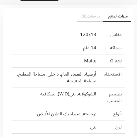
ميزات المنتج
مراجعات (0)
مقاس
120x13
سماكة
14 ملم
Matte
Glaze
الاستخدام
أرضية, الفضاء العام, داخلي, مساحة المطبخ,
مساحة المعيشة
تصميم
الشوكولاته, بني(W.D), نسكافيه
الخشب
أنواع
برجسته, سيراميك الطين الأبيض
لون
بني