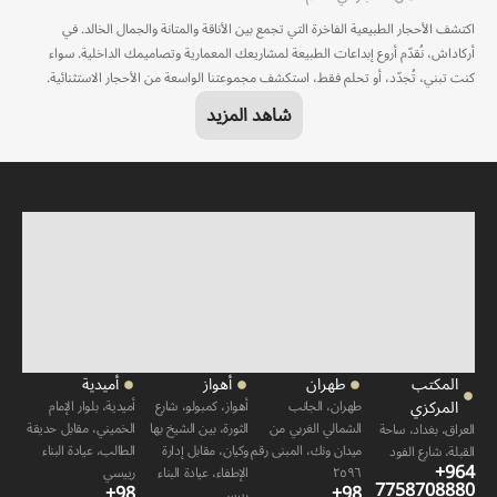
اكتشف الأحجار الطبيعية الفاخرة التي تجمع بين الأناقة والمتانة والجمال الخالد. في
أركاداش، نُقدّم أروع إبداعات الطبيعة لمشاريعك المعمارية وتصاميمك الداخلية. سواء
كنت تبني، تُجدّد، أو تحلم فقط، استكشف مجموعتنا الواسعة من الأحجار الاستثنائية.
شاهد المزيد
المكتب
طهران
أهواز
أميدية
المركزي
طهران، الجانب
أهواز، كمبولو، شارع
أميدية، بلوار الإمام
الشمالي الغربي من
الثورة، بين الشيخ بها
الخميني، مقابل حديقة
العراق، بغداد، ساحة
ميدان ونك، المبنى رقم
وكيان، مقابل إدارة
الطالب، عيادة البناء
القبلة، شارع الفود
+964
٢٥٩٦
الإطفاء، عيادة البناء
رييسي
7758708880
+98
+98
رييسي