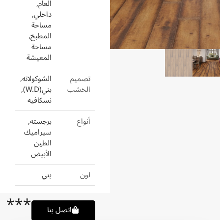
العام,
داخلي,
مساحة
المطبخ,
مساحة
المعيشة
تصميم
الشوكولاته,
الخشب
بني(W.D),
نسكافيه
أنواع
برجسته,
سيراميك
الطين
الأبيض
لون
بني
***
اتصل بنا