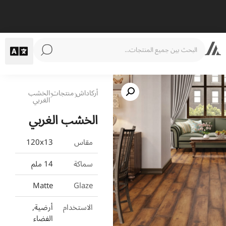
أركاداش
منتجات
الخشب
الغربي
الخشب الغربي
مقاس
120x13
سماكة
14 ملم
Matte
Glaze
الاستخدام
أرضية,
الفضاء