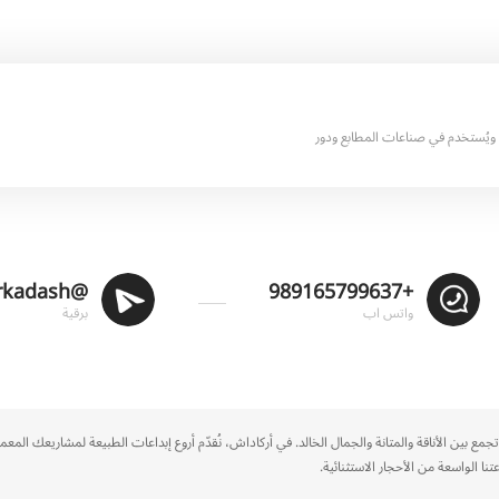
ويُستخدم في صناعات المطابع ودور
@Arkadash
+989165799637
واتس اب
برقية
تجمع بين الأناقة والمتانة والجمال الخالد. في أركاداش، نُقدّم أروع إبداعات الطبيعة لمشاريعك الم
 الواسعة من الأحجار الاستثنائية.