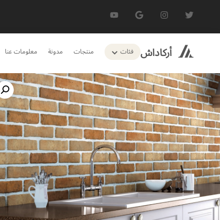
أركاداش
فئات
منتجات
مدونة
معلومات عنا