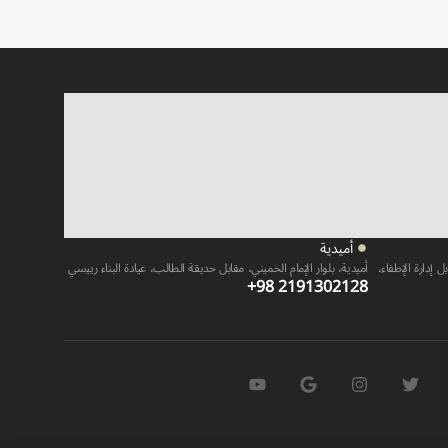
أميدية
ل إدارة الإطفاء،
أميدية، بلوار الإمام الخميني، مقابل حديقة الطالب، عيادة البناء رييسي
+98 2191302128​