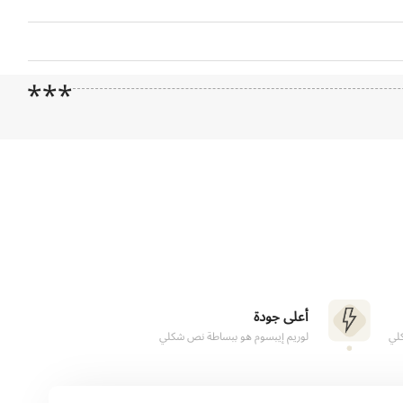
***
أعلى جودة
لي
لوريم إيبسوم هو ببساطة نص شكلي