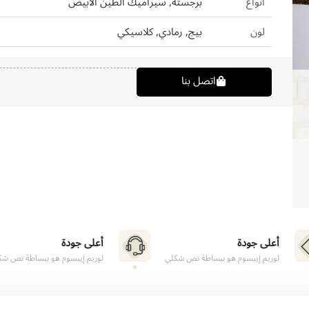
أنواع
برجسته, سيراميك الطين الأبيض
لون
بيج, رمادي, كلاسيكي
اتصل بنا
أعلى جودة
أعلى جودة
لوريم إيبسوم هو ببساطة نص شكلي
لوريم إيبسوم هو ببساطة نص شك