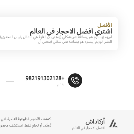
الأفضل
اشتري افضل الاحجار في العالم
لوريم إيبسوم هو ببساطة نص شكلي (بمعنى أن الغاية هي الشكل وليس المحتوى) 
النشر. لوريم إيبسوم هو ببساطة نص شكلي (بمعنى أن
+982191302128
يدعم
اكتشف الأحجار الطبيعية الفاخرة التي 
أركاداش
تُجدّد، أو تحلم فقط، استكشف مجموعتنا
افضل الاحجار في العالم