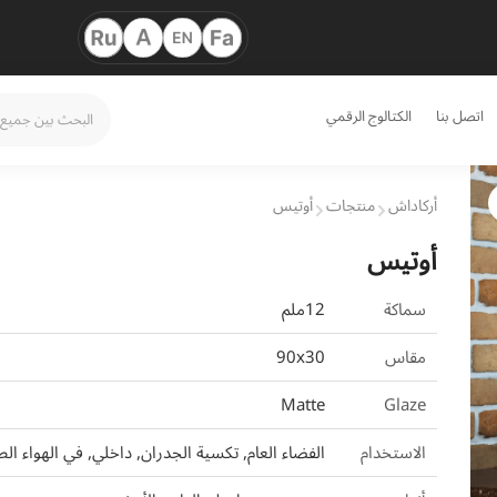
اتصل بنا
الكتالوج الرقمي
أركاداش
منتجات
أوتيس
أوتيس
سماكة
12ملم
مقاس
90x30
Matte
Glaze
الاستخدام
الفضاء العام, تكسية الجدران, داخلي, في الهواء ا