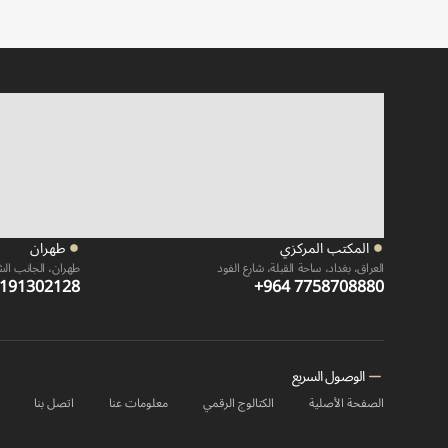
المكتب المركزي
طهران
العراق، بغداد، ساحة القبلة، شارع الفود
طهران، الجانب الشم
2191302128
+964 7758708880
الوصول السريع
الصفحة الأصلية
الكتالوج الرقمي
معلومات عنا
اتصل بنا