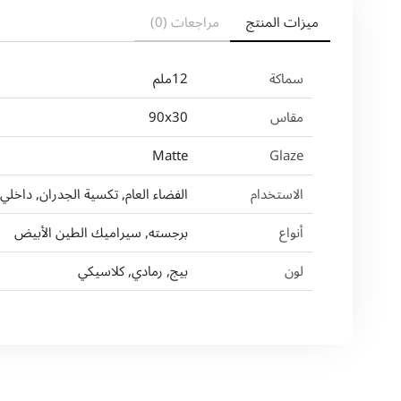
ميزات المنتج
مراجعات (0)
سماكة
12ملم
مقاس
90x30
Matte
Glaze
الاستخدام
الفضاء العام, تكسية الجدران, داخلي
أنواع
برجسته, سيراميك الطين الأبيض
لون
بيج, رمادي, كلاسيكي