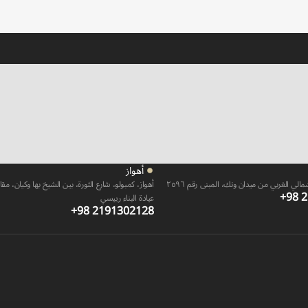
أهواز
الي الغربي من ميدان ونك، المبنى رقم ٢٥٩٦
أهواز، كمبولو، شارع الثورة، بين الشيخ بها وكيان، مقاب
+98 
عيادة البناء رييسي
+98 2191302128​