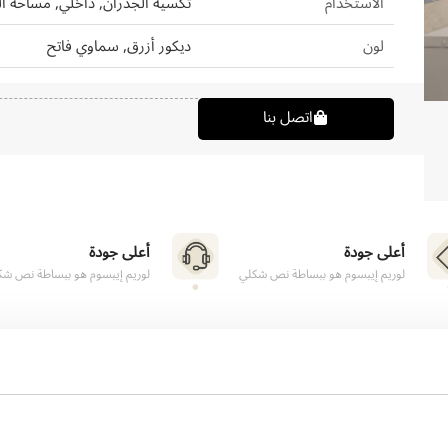
الاستخدام
تكسية الجدران, داخلي, مساحة ال
لون
ديكور أزرق, سماوي فاتح
اتصل بنا
أعلى جودة
أعلى جودة
لوريم إيبسوم هو ببساطة نص شكلي
لوريم إيبسوم هو ببساطة نص شك