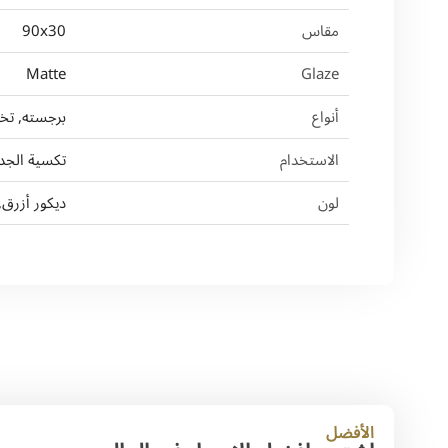
مقاس
90x30
Matte
Glaze
أنواع
برجسته, تخ
الاستخدام
تكسية الجدر
لون
ديكور أزرق,
الأفضل