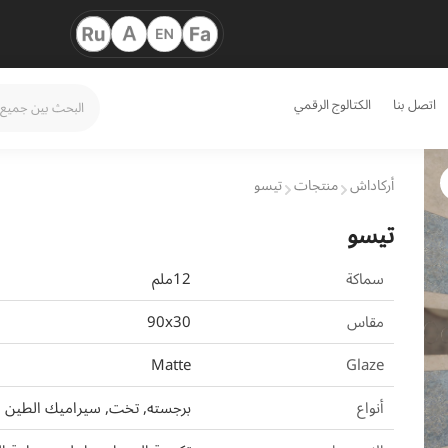
اتصل بنا
الكتالوج الرقمي
أركاداش
منتجات
تيسو
تيسو
سماكة
12ملم
مقاس
90x30
Matte
Glaze
أنواع
برجسته, تخت, سيراميك الطين ا