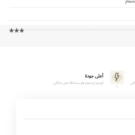
حمام
***
أعلى جودة
لي
لوريم إيبسوم هو ببساطة نص شكلي