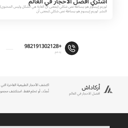
اشتري افضل الاحجار في العالم
لوريم إيبسوم هو ببساطة نص شكلي (بمعنى أن الغاية هي الشكل وليس المحتوى) 
النشر. لوريم إيبسوم هو ببساطة نص شكلي (بمعنى أن
+982191302128
يدعم
اكتشف الأحجار الطبيعية الفاخرة التي 
أركاداش
تُجدّد، أو تحلم فقط، استكشف مجموعتنا
افضل الاحجار في العالم