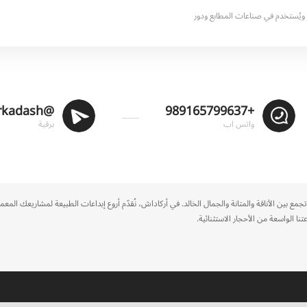
ويُستخدم في صناعات المطابع ودور
@Arkadash
+989165799637
واتس اب
برقية
تجمع بين الأناقة والمتانة والجمال الخالد. في أركاداش، نُقدّم أروع إبداعات الطبيعة لمشاريعك الم
 الواسعة من الأحجار الاستثنائية.