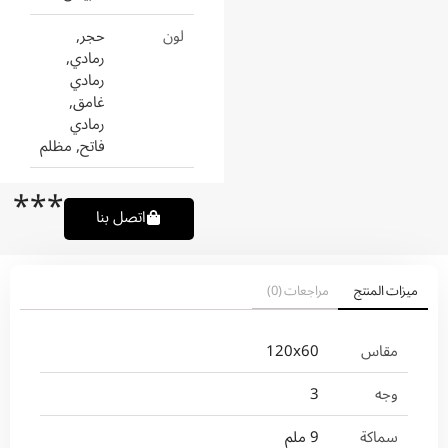
لون
حجر,
رمادي,
رمادي
غامق,
رمادي
فاتح, مظلم
***
اتصل بنا
ميزات المنتج
مراجعات (0)
مقاس
120x60
وجه
3
سماكة
9 ملم