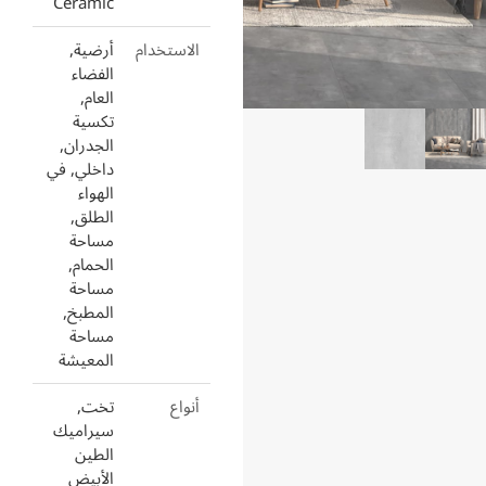
Ceramic
الاستخدام
أرضية,
الفضاء
العام,
تكسية
الجدران,
داخلي, في
الهواء
الطلق,
مساحة
الحمام,
مساحة
المطبخ,
مساحة
المعيشة
أنواع
تخت,
سيراميك
الطين
الأبيض