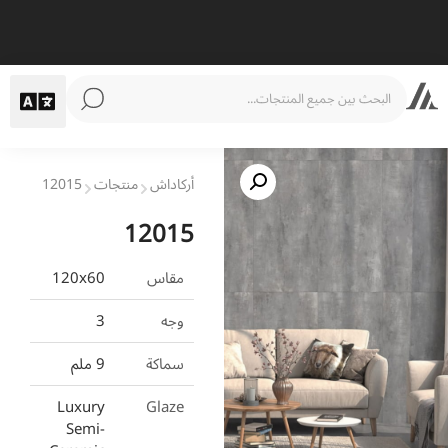
أركاداش
منتجات
12015
12015
مقاس
120x60
وجه
3
سماكة
9 ملم
Luxury
Glaze
Semi-