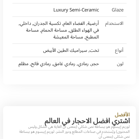
Luxury Semi-Ceramic
Glaze
الاستخدام
أرضية, الفضاء العام, تكسية الجدران, داخلي,
في الهواء الطلق, مساحة الحمام, مساحة
المطبخ, مساحة المعيشة
أنواع
تخت, سيراميك الطين الأبيض
لون
حجر, رمادي, رمادي غامق, رمادي فاتح, مظلم
الأفضل
اشتري افضل الاحجار في العالم
لوريم إيبسوم هو ببساطة نص شكلي (بمعنى أن الغاية هي الشكل وليس
المحتوى) ويُستخدم في صناعات المطابع ودور النشر. لوريم إيبسوم هو ببساطة
نص شكلي (بمعنى أن