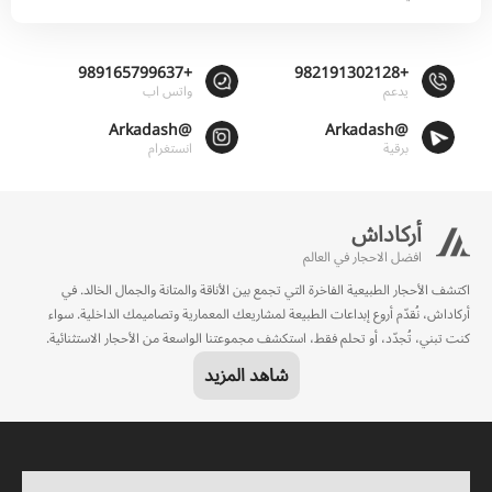
+989165799637
+982191302128
يدعم
واتس اب
@Arkadash
@Arkadash
برقية
انستغرام
أركاداش
افضل الاحجار في العالم
اكتشف الأحجار الطبيعية الفاخرة التي تجمع بين الأناقة والمتانة والجمال الخالد. في
أركاداش، نُقدّم أروع إبداعات الطبيعة لمشاريعك المعمارية وتصاميمك الداخلية. سواء
كنت تبني، تُجدّد، أو تحلم فقط، استكشف مجموعتنا الواسعة من الأحجار الاستثنائية.
شاهد المزيد